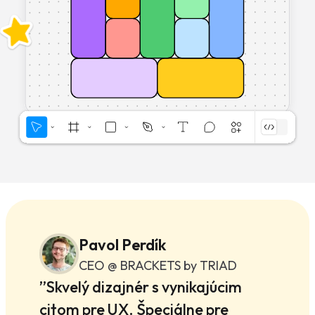
Pavol Perdík
CEO @ BRACKETS by TRIAD
”Skvelý dizajnér s vynikajúcim
citom pre UX. Špeciálne pre