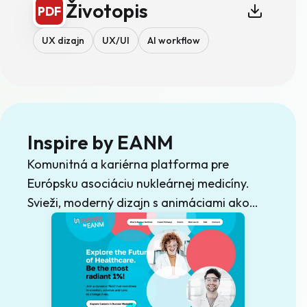
Životopis
PDF
UX dizajn
UX/UI
AI workflow
Inspire by EANM
Komunitná a kariérna platforma pre
Európsku asociáciu nukleárnej medicíny.
Svieži, moderný dizajn s animáciami ako
nosným prvkom identity.