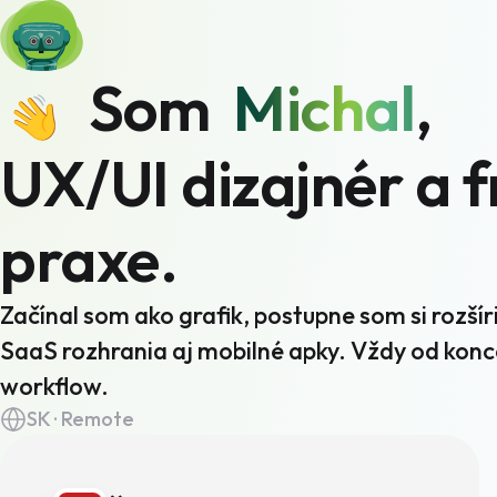
  Som  
Michal
,

UX/UI dizajnér a f
praxe. 
Začínal som ako grafik, postupne som si rozší
SaaS rozhrania aj mobilné apky. Vždy od konc
workflow.
SK · Remote