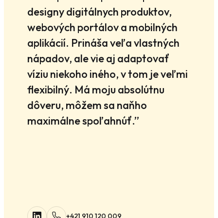
designy digitálnych produktov,
webových portálov a mobilných
aplikácií. Prináša veľa vlastných
nápadov, ale vie aj adaptovať
víziu niekoho iného, v tom je veľmi
flexibilný. Má moju absolútnu
dôveru, môžem sa naňho
maximálne spoľahnúť.”
+421 910 120 009