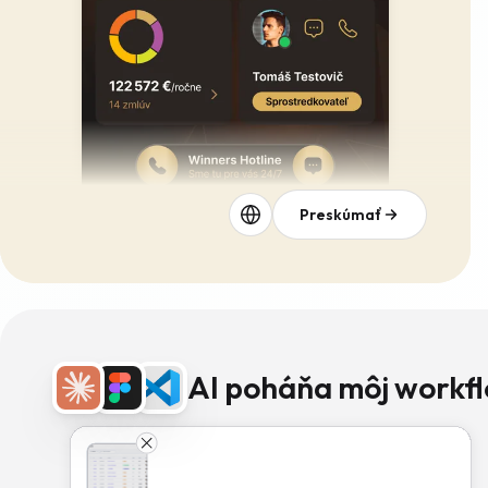
Preskúmať
AI poháňa môj workfl