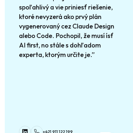
spoľahlivý a vie priniesť riešenie,
ktoré nevyzerá ako prvý plán
vygenerovaný cez Claude Design
alebo Code. Pochopil, že musí ísť
AI first, no stále s dohľadom
experta, ktorým určite je.”
+421 911 122 199