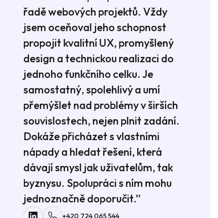
řadě webových projektů. Vždy
jsem oceňoval jeho schopnost
propojit kvalitní UX, promyšlený
design a technickou realizaci do
jednoho funkčního celku. Je
samostatný, spolehlivý a umí
přemýšlet nad problémy v širších
souvislostech, nejen plnit zadání.
Dokáže přicházet s vlastními
nápady a hledat řešení, která
dávají smysl jak uživatelům, tak
byznysu. Spolupráci s ním mohu
jednoznačně doporučit.”
+420 724 065 544