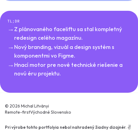
TL;DR
→
Z plánovaného faceliftu sa stal kompletný
redesign celého magazínu.
→
Nový branding, vizuál a design systém s
komponentmi vo Figme.
→
Hnací motor pre nové technické riešenie a
novú éru projektu.
© 2026 Michal Litványi
Remote-first
Východné Slovensko
Pri výrobe tohto portfolyia nebol nahradený žiadny dizajnér. ✌️