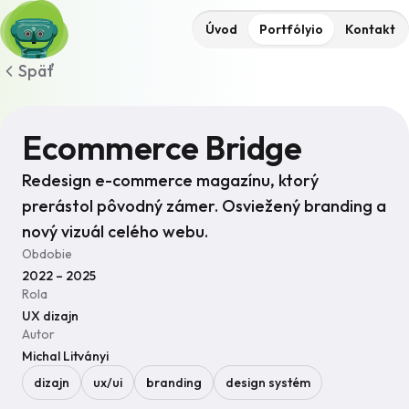
Úvod
Portfólyio
Kontakt
Späť
Ecommerce Bridge
Redesign e-commerce magazínu, ktorý
prerástol pôvodný zámer. Osviežený branding a
nový vizuál celého webu.
Obdobie
2022 – 2025
Rola
UX dizajn
Autor
Michal Litványi
dizajn
ux/ui
branding
design systém