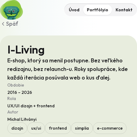
Úvod
Portfólyio
Kontakt
Späť
I-Living
E-shop, ktorý sa menil postupne. Bez veľkého
redizajnu, bez relaunch-u. Roky spolupráce, kde
každá iterácia posúvala web o kus ďalej.
Obdobie
2016 – 2026
Rola
UX/UI dizajn + frontend
Autor
Michal Litványi
dizajn
ux/ui
frontend
simplia
e-commerce