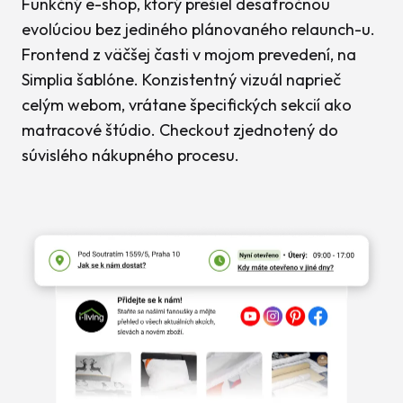
Funkčný e-shop, ktorý prešiel desaťročnou
evolúciou bez jediného plánovaného relaunch-u.
Frontend z väčšej časti v mojom prevedení, na
Simplia šablóne. Konzistentný vizuál naprieč
celým webom, vrátane špecifických sekcií ako
matracové štúdio. Checkout zjednotený do
súvislého nákupného procesu.