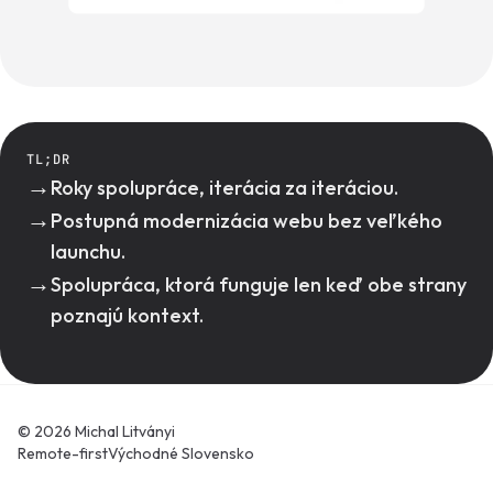
TL;DR
→
Roky spolupráce, iterácia za iteráciou.
→
Postupná modernizácia webu bez veľkého
launchu.
→
Spolupráca, ktorá funguje len keď obe strany
poznajú kontext.
© 2026 Michal Litványi
Remote-first
Východné Slovensko