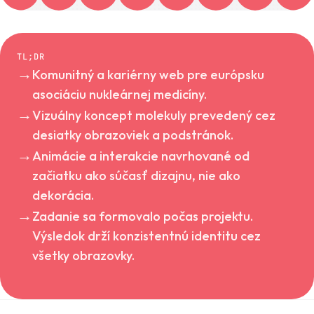
TL;DR
→
Komunitný a kariérny web pre európsku
asociáciu nukleárnej medicíny.
→
Vizuálny koncept molekuly prevedený cez
desiatky obrazoviek a podstránok.
→
Animácie a interakcie navrhované od
začiatku ako súčasť dizajnu, nie ako
dekorácia.
→
Zadanie sa formovalo počas projektu.
Výsledok drží konzistentnú identitu cez
všetky obrazovky.