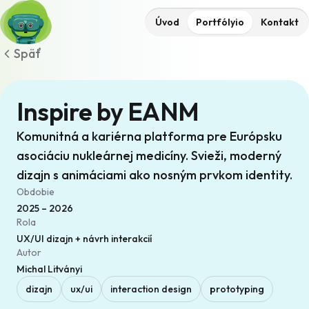
Úvod
Portfólyio
Kontakt
Späť
Inspire by EANM
Komunitná a kariérna platforma pre Európsku
asociáciu nukleárnej medicíny. Svieži, moderný
dizajn s animáciami ako nosným prvkom identity.
Obdobie
2025 – 2026
Rola
UX/UI dizajn + návrh interakcií
Autor
Michal Litványi
dizajn
ux/ui
interaction design
prototyping