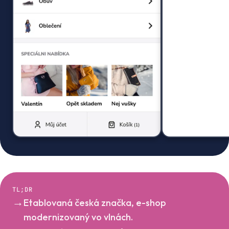
TL;DR
→
Etablovaná česká značka, e-shop
modernizovaný vo vlnách.