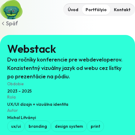
Úvod
Portfólyio
Kontakt
Späť
Webstack
Dva ročníky konferencie pre webdeveloperov.
Konzistentný vizuálny jazyk od webu cez lístky
po prezentácie na pódiu.
Obdobie
2023 – 2025
Rola
UX/UI dizajn + vizuálna identita
Autor
Michal Litványi
ux/ui
branding
design system
print