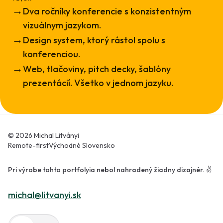
→
Dva ročníky konferencie s konzistentným
vizuálnym jazykom.
→
Design system, ktorý rástol spolu s
konferenciou.
→
Web, tlačoviny, pitch decky, šablóny
prezentácií. Všetko v jednom jazyku.
© 2026 Michal Litványi
Remote-first
Východné Slovensko
Pri výrobe tohto portfolyia nebol nahradený žiadny dizajnér. ✌️
michal@litvanyi.sk