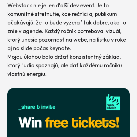
Webstack nie je len ďalší dev event. Je to
komunitné stretnutie, kde rečníci aj publikum
očakávajú, že to bude vyzerať tak dobre, ako to
znie v agende. Každý ročník potreboval vizuál,
ktorý unesie pozornosť na webe, na lístku v ruke
aj na slide počas keynote.
Mojou úlohou bolo držať konzistentný základ,
ktorý ľudia spoznajú, ale dať každému ročníku
vlastnú energiu.