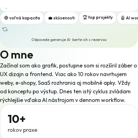
🏆 top projekty
🔴 voľná kapacita
💼 skúsenosti
🤖 AI wo
Odpovede generuje AI · berte ich s rezervou
O mne
Začínal som ako grafik, postupne som si rozšíril záber o
UX dizajn a frontend. Viac ako 10 rokov navrhujem
weby, e-shopy, SaaS rozhrania aj mobilné apky. Vždy
od konceptu po výstup. Dnes ten istý cyklus zvládam
rýchlejšie vďaka AI nástrojom v dennom workflow.
10+
rokov praxe