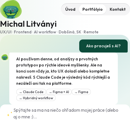
Úvod
Portfólyio
Kontakt
Michal Litványi
UX/UI · Frontend · AI workflow · Dobšiná, SK · Remote
Ako pracuješ s AI?
AI používam denne, od analýzy a prvotných
prototypov po rýchle ideové myšlienky. Ale na
konci som vždy ja, kto UX doladí alebo kompletne
nakreslí. S Claude Code je výsledný kód rýchlejší a
nezáleží ani tak na platforme.
→
Claude Code
→
Figma + AI
→
Figma
→
Hybridný workflow