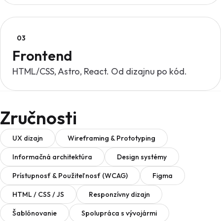
03
Frontend
HTML/CSS, Astro, React. Od dizajnu po kód.
Zručnosti
UX dizajn
Wireframing & Prototyping
Informačná architektúra
Design systémy
Prístupnosť & Použiteľnosť (WCAG)
Figma
HTML / CSS / JS
Responzívny dizajn
Šablónovanie
Spolupráca s vývojármi