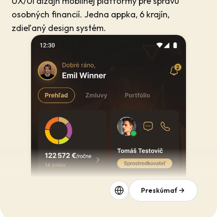
UX/UI dizajn mobilnej platformy pre správu
osobných financií. Jedna appka, 6 krajín,
zdieľaný design systém.
Preskúmať