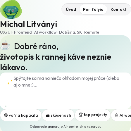
Úvod
Portfólyio
Kontakt
Michal Litványi
UX/UI · Frontend · AI workflow · Dobšiná, SK · Remote
Dobré ráno,
životopis k rannej káve neznie
lákavo.
🏆 top projekty
🔴 voľná kapacita
💼 skúsenosti
🤖 AI wo
Odpovede generuje AI · berte ich s rezervou