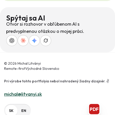
Spýtaj sa AI
Otvor si rozhovor v obľúbenom AI s
predvyplnenou otázkou o mojej práci.
© 2026 Michal Litványi
Remote-first
Východné Slovensko
Pri výrobe tohto portfolyia nebol nahradený žiadny dizajnér. ✌️
michal@litvanyi.sk
PDF
SK
EN