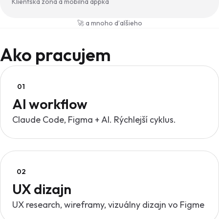
Klientská zóna a mobilná appka
🚀 a mnoho ďalšieho
Ako pracujem
01
AI workflow
Claude Code, Figma + AI. Rýchlejší cyklus.
02
UX dizajn
UX research, wireframy, vizuálny dizajn vo Figme